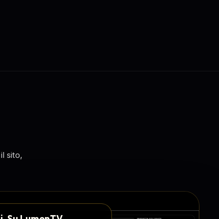
l sito,
i. Su LumenTV.