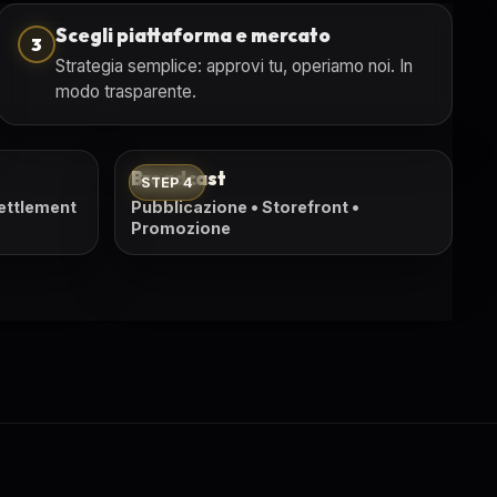
Scegli piattaforma e mercato
3
Strategia semplice: approvi tu, operiamo noi. In
modo trasparente.
Broadcast
STEP 4
Settlement
Pubblicazione • Storefront •
Promozione