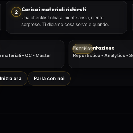
Carica i materiali richiesti
2
Una checklist chiara: niente ansia, niente
sorprese. Ti diciamo cosa serve e quando.
Rendicontazione
STEP 3
materiali • QC • Master
Reportistica • Analytics • 
Inizia ora
Parla con noi