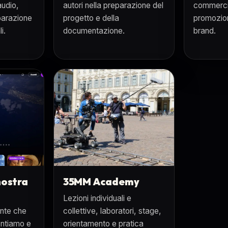
audio,
autori nella preparazione del
commercia
eparazione
progetto e della
promozion
i.
documentazione.
brand.
nostra
35MM Academy
Lezioni individuali e
ente che
collettive, laboratori, stage,
ontiamo e
orientamento e pratica