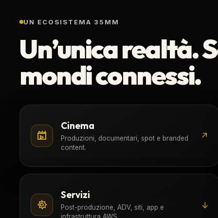
UN ECOSISTEMA 35MM
Un’unica realtà. S
mondi connessi.
Cinema
↗
Produzioni, documentari, spot e branded
content.
Servizi
↓
Post-produzione, ADV, siti, app e
infrastruttura AWS.