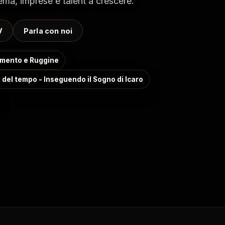
ema, imprese e talent a crescere.
V
Parla con noi
emento e Ruggine
i del tempo - Inseguendo il Sogno di Icaro