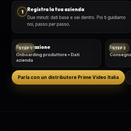
Registra la tua azienda
1
Due minuti: dati base e sei dentro. Poi ti guidiamo
noi, passo per passo.
Registrazione
Ingest
STEP 1
STEP 2
Onboarding produttore • Dati
Consegna 
azienda
Parla con un distributore Prime Video Italia