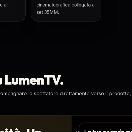
o al
cinematografica collegata ai
set 35MM.
su LumenTV.
compagnare lo spettatore direttamente verso il prodotto, i
La tua azienda qu