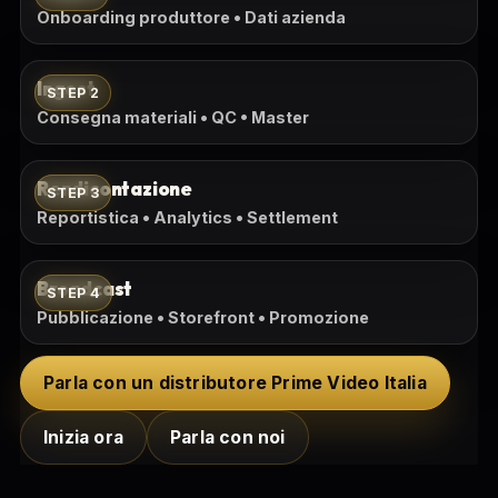
Onboarding produttore • Dati azienda
Ingest
STEP 2
Consegna materiali • QC • Master
Rendicontazione
STEP 3
Reportistica • Analytics • Settlement
Broadcast
STEP 4
Pubblicazione • Storefront • Promozione
Parla con un distributore Prime Video Italia
Inizia ora
Parla con noi