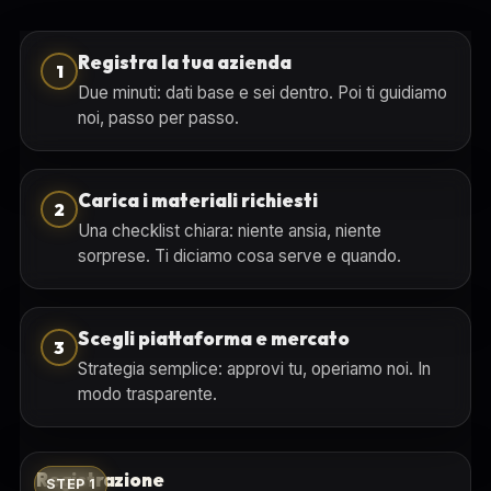
Registra la tua azienda
1
Due minuti: dati base e sei dentro. Poi ti guidiamo
noi, passo per passo.
Carica i materiali richiesti
2
Una checklist chiara: niente ansia, niente
sorprese. Ti diciamo cosa serve e quando.
Scegli piattaforma e mercato
3
Strategia semplice: approvi tu, operiamo noi. In
modo trasparente.
Registrazione
STEP 1