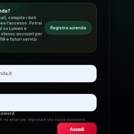
nda?
ail, compila i dati
rea l’accesso. Potrai
Registra azienda
DV su Lumen e
 stesso account per
A e futuri servizi
ssword
ink via email per impostare una nuova password.
Accedi