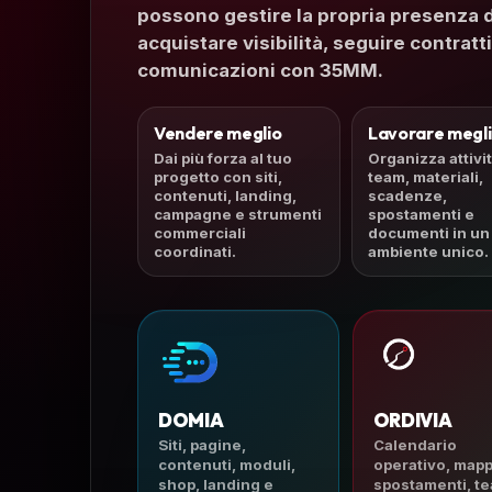
possono gestire la propria presenza di
acquistare visibilità, seguire contra
comunicazioni con 35MM.
Vendere meglio
Lavorare megl
Dai più forza al tuo
Organizza attivit
progetto con siti,
team, materiali,
contenuti, landing,
scadenze,
campagne e strumenti
spostamenti e
commerciali
documenti in un
coordinati.
ambiente unico.
DOMIA
ORDIVIA
Siti, pagine,
Calendario
contenuti, moduli,
operativo, mapp
shop, landing e
spostamenti, te