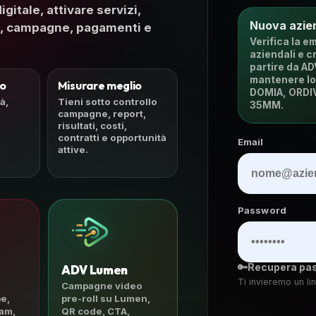
gitale, attivare servizi,
Nuova azie
tti, campagne, pagamenti e
Verifica la em
aziendali e c
partire da A
mantenere lo
io
Misurare meglio
DOMIA, ORDIVI
à,
Tieni sotto controllo
35MM.
campagne, report,
risultati, costi,
contratti e opportunità
Email
attive.
Password
🔑
Recupera pa
ADV Lumen
Ti invieremo un l
Campagne video
e,
pre-roll su Lumen,
am,
QR code, CTA,