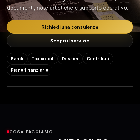
documenti, note artistiche e supporto operativo.
Richiedi una consulenza
Scopri il servizio
Documenti chiari, progetto più
Bandi
forte
Tax credit
Dossier
Contributi
Piano finanziario
Una consulenza concreta per preparare
materiali completi, leggibili e coerenti.
COSA FACCIAMO