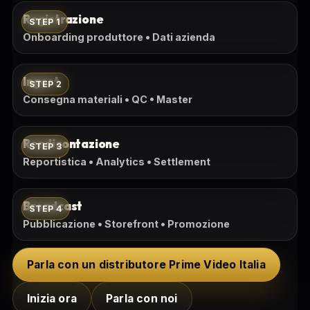
Registrazione
STEP 1
Onboarding produttore • Dati azienda
Ingest
STEP 2
Consegna materiali • QC • Master
Rendicontazione
STEP 3
Reportistica • Analytics • Settlement
Broadcast
STEP 4
Pubblicazione • Storefront • Promozione
Parla con un distributore Prime Video Italia
Inizia ora
Parla con noi