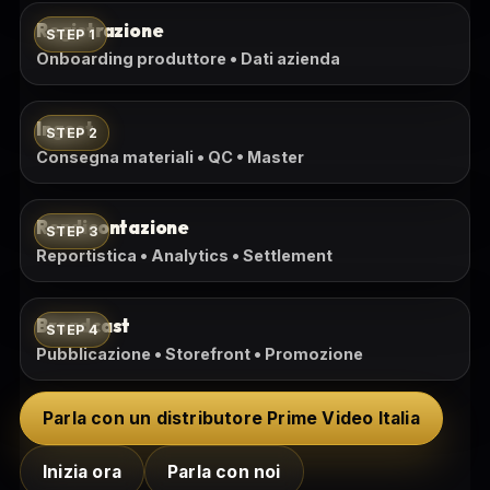
Registrazione
STEP 1
Onboarding produttore • Dati azienda
Ingest
STEP 2
Consegna materiali • QC • Master
Rendicontazione
STEP 3
Reportistica • Analytics • Settlement
Broadcast
STEP 4
Pubblicazione • Storefront • Promozione
Parla con un distributore Prime Video Italia
Inizia ora
Parla con noi