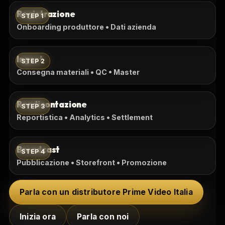
Registrazione
STEP 1
Onboarding produttore • Dati azienda
Ingest
STEP 2
Consegna materiali • QC • Master
Rendicontazione
STEP 3
Reportistica • Analytics • Settlement
Broadcast
STEP 4
Pubblicazione • Storefront • Promozione
Parla con un distributore Prime Video Italia
Inizia ora
Parla con noi